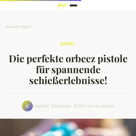
Accueil
›
Sport
SPORT
Die perfekte orbeez pistole
für spannende
schießerlebnisse!
Charlie
2. Dezember 2025
4 min de lecture
C