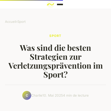
Accueil
›
Sport
SPORT
Was sind die besten
Strategien zur
Verletzungsprävention im
Sport?
Charlie
10. Mai 2025
4 min de lecture
C