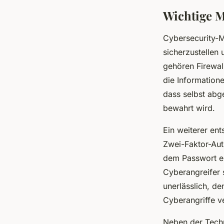
Wichtige 
Cybersecurity-
sicherzustellen
gehören Firewal
die Informatione
dass selbst abg
bewahrt wird.
Ein weiterer ent
Zwei-Faktor-Auth
dem Passwort ei
Cyberangreifer 
unerlässlich, d
Cyberangriffe v
Neben der Techni