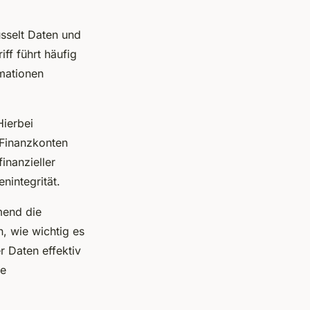
sselt Daten und
ff führt häufig
rmationen
Hierbei
 Finanzkonten
inanzieller
nintegrität.
mend die
n, wie wichtig es
r Daten effektiv
de