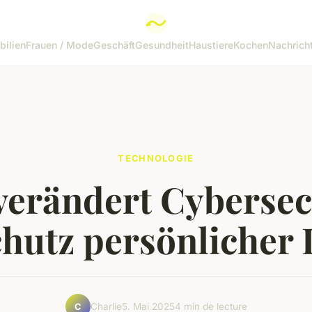
ilien
Frauen / Mode
Geschäft
Gesundheit
Haustiere
Kochen
Nachrich
TECHNOLOGIE
verändert Cybersec
hutz persönlicher
Charlie
5. Mai 2025
4 min de lecture
C