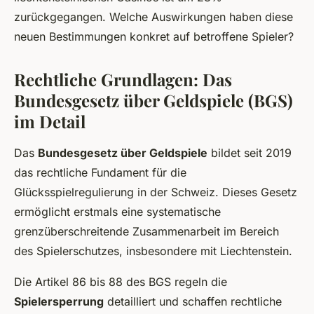
zurückgegangen. Welche Auswirkungen haben diese
neuen Bestimmungen konkret auf betroffene Spieler?
Rechtliche Grundlagen: Das
Bundesgesetz über Geldspiele (BGS)
im Detail
Das
Bundesgesetz über Geldspiele
bildet seit 2019
das rechtliche Fundament für die
Glücksspielregulierung in der Schweiz. Dieses Gesetz
ermöglicht erstmals eine systematische
grenzüberschreitende Zusammenarbeit im Bereich
des Spielerschutzes, insbesondere mit Liechtenstein.
Die Artikel 86 bis 88 des BGS regeln die
Spielersperrung
detailliert und schaffen rechtliche