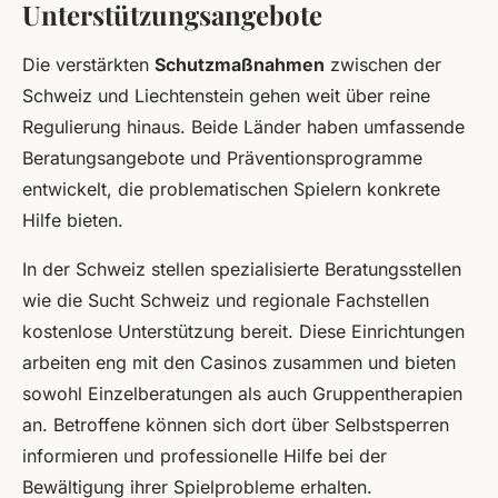
Unterstützungsangebote
Die verstärkten
Schutzmaßnahmen
zwischen der
Schweiz und Liechtenstein gehen weit über reine
Regulierung hinaus. Beide Länder haben umfassende
Beratungsangebote und Präventionsprogramme
entwickelt, die problematischen Spielern konkrete
Hilfe bieten.
In der Schweiz stellen spezialisierte Beratungsstellen
wie die Sucht Schweiz und regionale Fachstellen
kostenlose Unterstützung bereit. Diese Einrichtungen
arbeiten eng mit den Casinos zusammen und bieten
sowohl Einzelberatungen als auch Gruppentherapien
an. Betroffene können sich dort über Selbstsperren
informieren und professionelle Hilfe bei der
Bewältigung ihrer Spielprobleme erhalten.