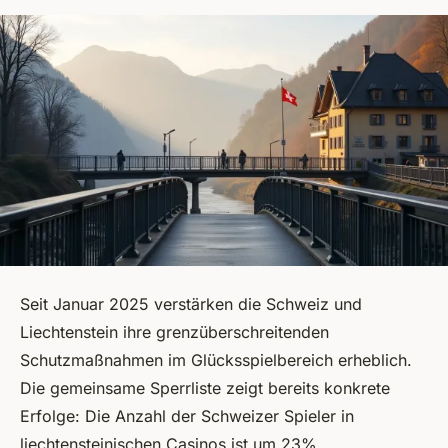
Seit Januar 2025 verstärken die Schweiz und
Liechtenstein ihre grenzüberschreitenden
Schutzmaßnahmen im Glücksspielbereich erheblich.
Die gemeinsame Sperrliste zeigt bereits konkrete
Erfolge: Die Anzahl der Schweizer Spieler in
liechtensteinischen Casinos ist um 23%