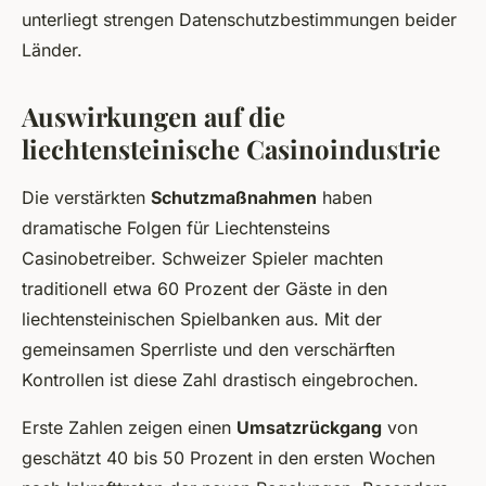
unterliegt strengen Datenschutzbestimmungen beider
Länder.
Auswirkungen auf die
liechtensteinische Casinoindustrie
Die verstärkten
Schutzmaßnahmen
haben
dramatische Folgen für Liechtensteins
Casinobetreiber. Schweizer Spieler machten
traditionell etwa 60 Prozent der Gäste in den
liechtensteinischen Spielbanken aus. Mit der
gemeinsamen Sperrliste und den verschärften
Kontrollen ist diese Zahl drastisch eingebrochen.
Erste Zahlen zeigen einen
Umsatzrückgang
von
geschätzt 40 bis 50 Prozent in den ersten Wochen