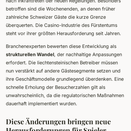
nach Inkrafttreten der neuen Regelungen. Besonders
betroffen sind die Wochenenden, an denen früher
zahlreiche Schweizer Gäste die kurze Grenze
überquerten. Die Casino-Industrie des Fürstentums
steht vor ihrer größten Herausforderung seit Jahren.
Branchenexperten bewerten diese Entwicklung als
strukturellen Wandel
, der nachhaltige Anpassungen
erfordert. Die liechtensteinischen Betreiber müssen
nun verstärkt auf andere Gästesegmente setzen und
ihre Geschäftsmodelle grundlegend überdenken. Eine
schnelle Erholung der Besucherzahlen gilt als
unwahrscheinlich, da die regulatorischen Maßnahmen
dauerhaft implementiert wurden.
Diese Änderungen bringen neue
Herausforderungen für Spieler