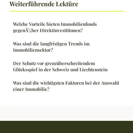
Weiterführende Lektüre
Welche Vorteile bieten Immobilienfonds
gegenÃ¼ber Direktinvestitionen?
Was sind die langfristigen Trends im
Immobiliensektor?
Der Schutz vor grenzüberschreitendem
Glücksspiel in der Schweiz und Liechtenstein
Was sind die wichtigsten Faktoren bei der Auswahl
einer Immobilie?