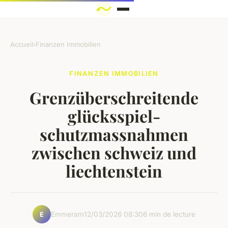
Accueil
›
Finanzen Immobilien
FINANZEN IMMOBILIEN
Grenzüberschreitende
glücksspiel-
schutzmassnahmen
zwischen schweiz und
liechtenstein
Emmeram
12/03/2026 08:30
6 min de lecture
E