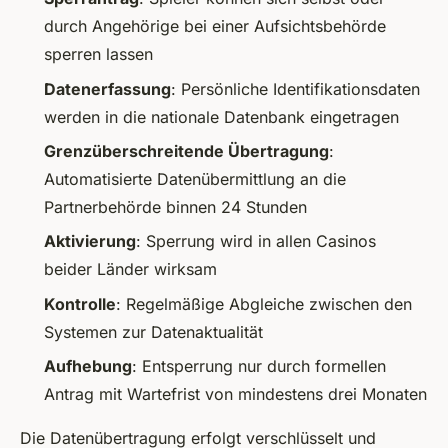
durch Angehörige bei einer Aufsichtsbehörde
sperren lassen
Datenerfassung
: Persönliche Identifikationsdaten
werden in die nationale Datenbank eingetragen
Grenzüberschreitende Übertragung
:
Automatisierte Datenübermittlung an die
Partnerbehörde binnen 24 Stunden
Aktivierung
: Sperrung wird in allen Casinos
beider Länder wirksam
Kontrolle
: Regelmäßige Abgleiche zwischen den
Systemen zur Datenaktualität
Aufhebung
: Entsperrung nur durch formellen
Antrag mit Wartefrist von mindestens drei Monaten
Die Datenübertragung erfolgt verschlüsselt und